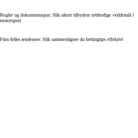
Regler og dokumentasjon: Slik sikrer tilbydere rettferdige veddemål i
motorsport
Finn felles tendenser: Slik sammenligner du bettingtips effektivt