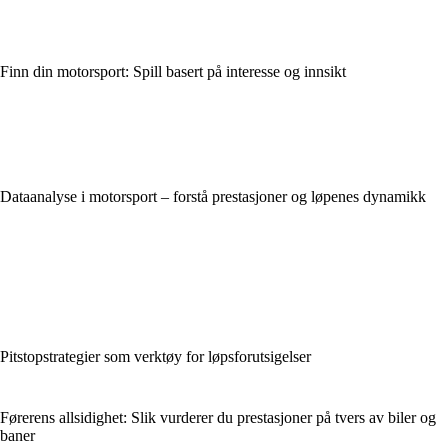
Finn din motorsport: Spill basert på interesse og innsikt
Dataanalyse i motorsport – forstå prestasjoner og løpenes dynamikk
Pitstopstrategier som verktøy for løpsforutsigelser
Førerens allsidighet: Slik vurderer du prestasjoner på tvers av biler og
baner