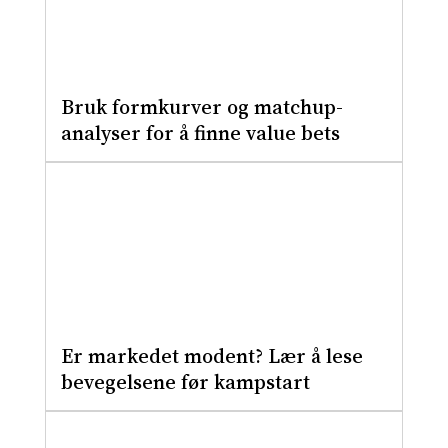
Bruk formkurver og matchup-
analyser for å finne value bets
Er markedet modent? Lær å lese
bevegelsene før kampstart