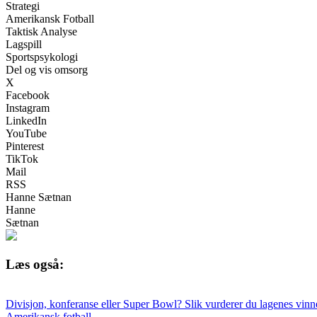
Strategi
Amerikansk Fotball
Taktisk Analyse
Lagspill
Sportspsykologi
Del og vis omsorg
X
Facebook
Instagram
LinkedIn
YouTube
Pinterest
TikTok
Mail
RSS
Hanne Sætnan
Hanne
Sætnan
Læs også:
Divisjon, konferanse eller Super Bowl? Slik vurderer du lagenes vinn
Amerikansk fotball