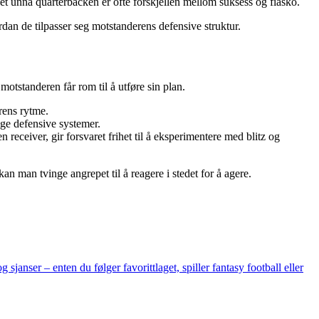
set unna quarterbacken er ofte forskjellen mellom suksess og fiasko.
an de tilpasser seg motstanderens defensive struktur.
motstanderen får rom til å utføre sin plan.
rens rytme.
nge defensive systemer.
 receiver, gir forsvaret frihet til å eksperimentere med blitz og
n man tvinge angrepet til å reagere i stedet for å agere.
anser – enten du følger favorittlaget, spiller fantasy football eller