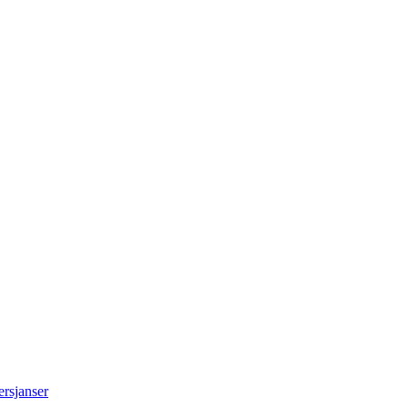
ersjanser