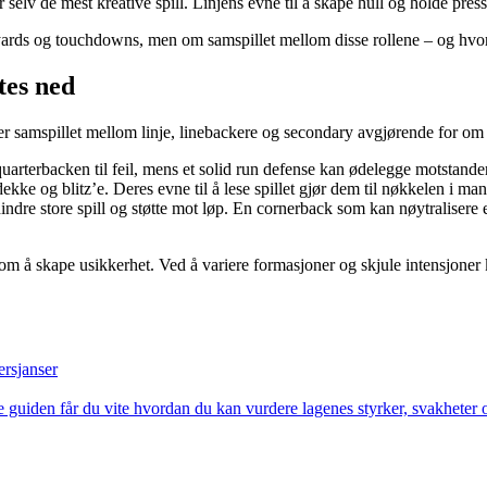
selv de mest kreative spill. Linjens evne til å skape hull og holde pres
 yards og touchdowns, men om samspillet mellom disse rollene – og hvord
tes ned
r er samspillet mellom linje, linebackere og secondary avgjørende for om 
quarterbacken til feil, mens et solid run defense kan ødelegge motstande
kke og blitz’e. Deres evne til å lese spillet gjør dem til nøkkelen i ma
indre store spill og støtte mot løp. En cornerback som kan nøytralisere en
m å skape usikkerhet. Ved å variere formasjoner og skjule intensjoner ka
ersjanser
uiden får du vite hvordan du kan vurdere lagenes styrker, svakheter og sj