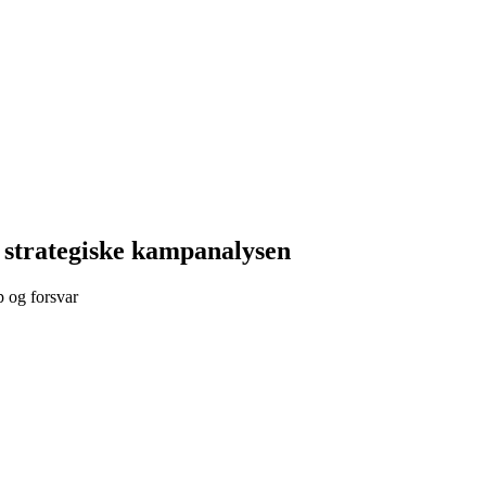
en strategiske kampanalysen
p og forsvar