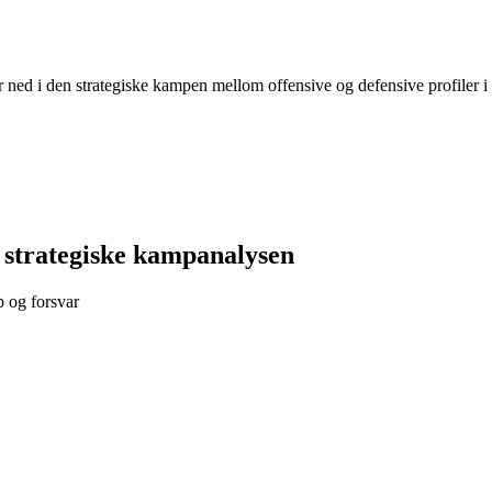
 ned i den strategiske kampen mellom offensive og defensive profiler i 
en strategiske kampanalysen
p og forsvar