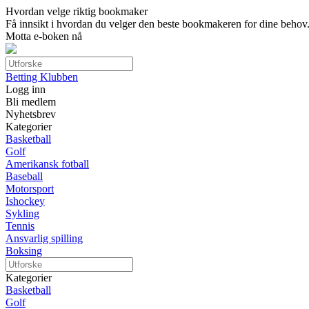
Hvordan velge riktig bookmaker
Få innsikt i hvordan du velger den beste bookmakeren for dine behov. 
Motta e-boken nå
Betting Klubben
Logg inn
Bli medlem
Nyhetsbrev
Kategorier
Basketball
Golf
Amerikansk fotball
Baseball
Motorsport
Ishockey
Sykling
Tennis
Ansvarlig spilling
Boksing
Kategorier
Basketball
Golf