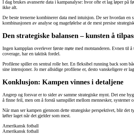
I dag brukes avanserte data i kampanalyse: hvor ofte et lag løper på fø
ikke alt.
De beste trenerne kombinerer data med intuisjon. De ser hvordan en spil
kombinasjonen av analyse og magefølelse at de mest presise strategisk
Den strategiske balansen – kunsten å tilpas
Ingen kampplan overlever første møte med motstanderen. Evnen til å ti
coverage, har en taktisk fordel.
Profilene spiller en sentral rolle her. En fleksibel running back som b
sine intensjoner. Jo mer allsidige profilene er, desto vanskeligere er lag
Konklusjon: Kampen vinnes i detaljene
Angrep og forsvar er to sider av samme strategiske mynt. Det ene byg
å finne feil, men om å forstå samspillet mellom mennesker, systemer o
Når man ser kampen gjennom dette strategiske perspektivet, blir det tyd
løfter laget når det gjelder som mest.
Amerikansk fotball
Amerikansk fotball