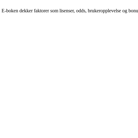
E-boken dekker faktorer som lisenser, odds, brukeropplevelse og bonuser