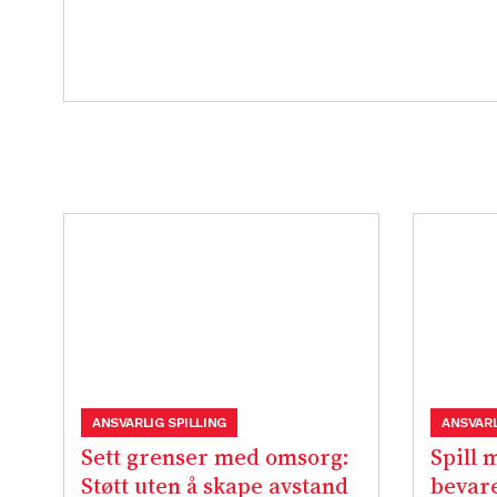
ANSVARLIG SPILLING
ANSVARL
Sett grenser med omsorg:
Spill 
Støtt uten å skape avstand
bevare