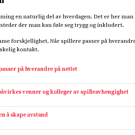
en
ming en naturlig del av hverdagen. Det er her man 
er steder der man kan føle seg trygg og inkludert.
mme forskjellighet. Når spillere passer på hverandre
skelig kontakt.
 passer på hverandre på nettet
 påvirkes venner og kolleger av spilleavhengighet
en å skape avstand