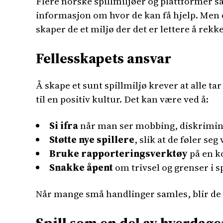
Flere norske spillmiljøer og plattformer
informasjon om hvor de kan få hjelp. Men d
skaper de et miljø der det er lettere å rek
Fellesskapets ansvar
Å skape et sunt spillmiljø krever at alle t
til en positiv kultur. Det kan være ved å:
Si ifra
når man ser mobbing, diskrimine
Støtte nye spillere
, slik at de føler se
Bruke rapporteringsverktøy
på en k
Snakke åpent
om trivsel og grenser i sp
Når mange små handlinger samles, blir de t