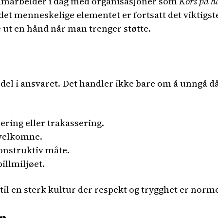
 samarbeider i dag med organisasjoner som
Kors på h
et menneskelige elementet er fortsatt det viktigste
ke ut en hånd når man trenger støtte.
ar del i ansvaret. Det handler ikke bare om å unngå 
ring eller trakassering.
g velkomne.
onstruktiv måte.
illmiljøet.
il en sterk kultur der respekt og trygghet er norm