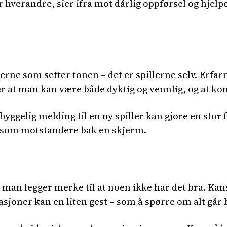
r hverandre, sier ifra mot dårlig oppførsel og hjelper
lerne som setter tonen – det er spillerne selv. Erfar
ser at man kan være både dyktig og vennlig, og at ko
 hyggelig melding til en ny spiller kan gjøre en stor
 som motstandere bak en skjerm.
man legger merke til at noen ikke har det bra. Kansk
tuasjoner kan en liten gest – som å spørre om alt går 