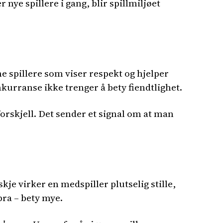
 nye spillere i gang, blir spillmiljøet
ne spillere som viser respekt og hjelper
nkurranse ikke trenger å bety fiendtlighet.
 forskjell. Det sender et signal om at man
je virker en medspiller plutselig stille,
bra – bety mye.