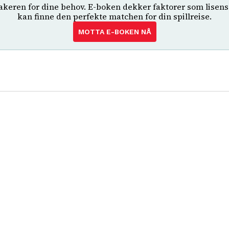
akeren for dine behov. E-boken dekker faktorer som lisense
kan finne den perfekte matchen for din spillreise.
MOTTA E-BOKEN NÅ