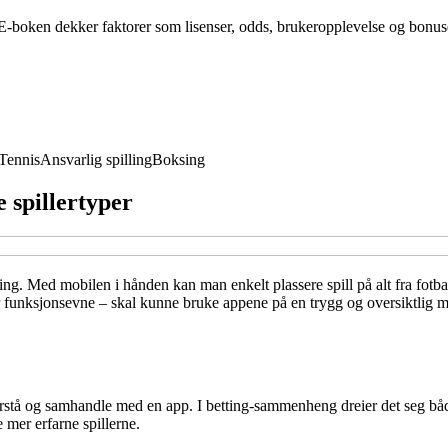
-boken dekker faktorer som lisenser, odds, brukeropplevelse og bonuser 
Tennis
Ansvarlig spilling
Boksing
e spillertyper
g. Med mobilen i hånden kan man enkelt plassere spill på alt fra fotball
eller funksjonsevne – skal kunne bruke appene på en trygg og oversiktlig
forstå og samhandle med en app. I betting-sammenheng dreier det seg bå
 mer erfarne spillerne.